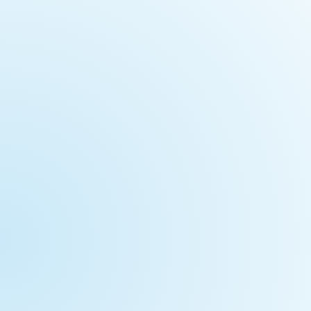
Con la entrada de Ardian, MXT
Holdings renueva sus líderes
Luego de la entrada de Ardian como segundo inversor
junto a Mexico Infrastructure Partner (MIP), la empresa ha
renovado...
Ver artículo