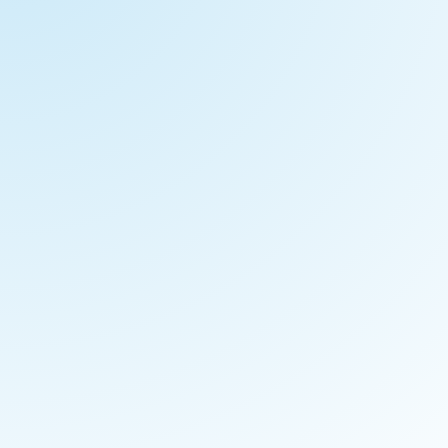
El fondo de inversión europeo Ardian
adquiere el 50% de MXT Holdings
Es la primera inversión directa que Ardian, líder mundial en
inversión en infraestructura, realiza en el país...
Ver artículo